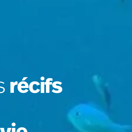
récifs
s
 vie