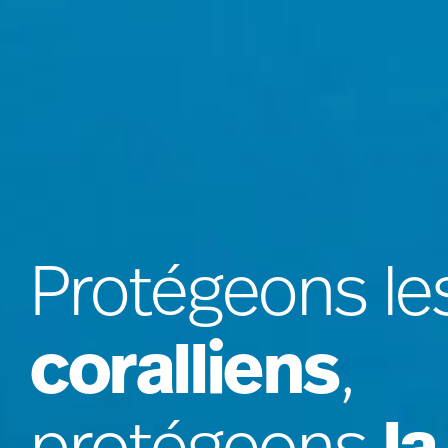
Protégeons le
coralliens
,
la
protégeons